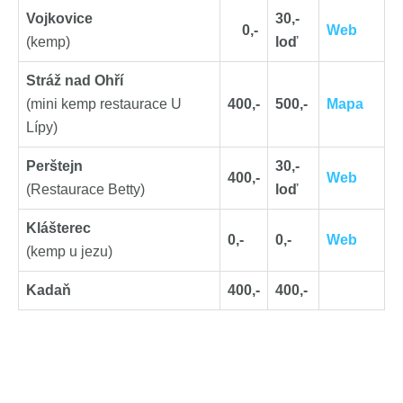
Vojkovice
30,-
0,-
Web
(kemp)
loď
Stráž nad Ohří
(mini kemp restaurace U
400,-
500,-
Mapa
Lípy)
Perštejn
30,-
400,-
Web
(Restaurace Betty)
loď
Klášterec
0,-
0,-
Web
(kemp u jezu)
Kadaň
400,-
400,-