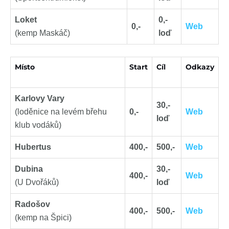
Loket
0,-
0,-
Web
(kemp Maskáč)
loď
Místo
Start
Cíl
Odkazy
Karlovy Vary
30,-
(loděnice na levém břehu
0,-
Web
loď
klub vodáků)
Hubertus
400,-
500,-
Web
Dubina
30,-
400,-
Web
(U Dvořáků)
loď
Radošov
400,-
500,-
Web
(kemp na Špici)