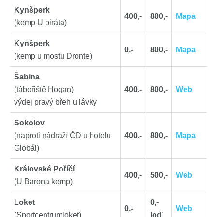
Kynšperk
400,-
800,-
Mapa
(kemp U piráta)
Kynšperk
0,-
800,-
Mapa
(kemp u mostu Dronte)
Šabina
(tábořiště Hogan)
400,-
800,-
Web
výdej pravý břeh u lávky
Sokolov
(naproti nádraží ČD u hotelu
400,-
800,-
Mapa
Globál)
Královské Poříčí
400,-
500,-
Web
(U Barona kemp)
Loket
0,-
0,-
Web
(Sportcentrumloket)
loď