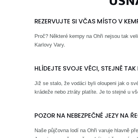
USNA
REZERVUJTE SI VČAS MÍSTO V KEM
Proč? Některé kempy na Ohři nejsou tak veli
Karlovy Vary.
HLÍDEJTE SVOJE VĚCI, STEJNĚ TAK
Již se stalo, že vodáci byli oloupeni jak o s
krádeže nebo ztráty platíte. Je to stejné u v
POZOR NA NEBEZPEČNÉ JEZY NA ŘE
Naše půjčovna lodí na Ohři varuje hlavně př