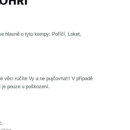
 OHŘI
e hlavně o tyto kempy: Poříčí, Loket,
né věci ručíte Vy a ne pujčovna!!! V případě
íl je pouze u poškození.
c.