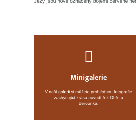
Jezy jsou nově označeny bójemi červené nebo
Minigalerie
V naší galerii si můžete prohlédnou fotografie
zachycující krásu povodí řek Ohře a
Berounka.