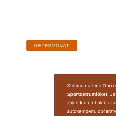
Poskytujeme kompletní servis
vodákům na
řece Ohři
– až o 5
REZERVOVAT
Sídlíme na řece Ohři n
Sportcetrumloket
. Je
základna na Lokti s vl
autokempem, občerstv