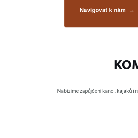
Navigovat k nám →
KOM
Nabízíme zapůjčení kanoí, kajaků i r