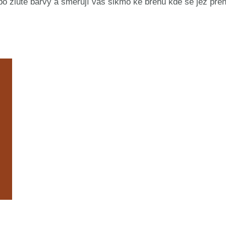
 žluté barvy a směrují vás šikmo ke břehu kde se jez přen