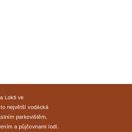
0 % levněji.
a Lokti ve
 to největší vodácká
astním parkovištěm,
ením a půjčovnami lodí.