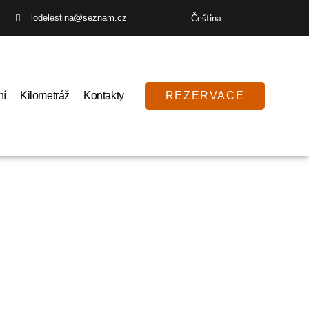
lodelestina@seznam.cz
Čeština
ní
Kilometráž
Kontakty
REZERVACE