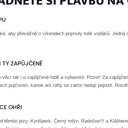
DNĚTE SI PLAVBU NA
PU
ké, aby převážně o víkendech pojmuly tolik vodáků. Jedná s
 I TY ZAPŮJČENÉ
vé věci tak i o zapůjčené lodě a vybavení. Pozor! Za zapůjče
šech pujčoven, kanoe ani rafty se zatím nedají pojistit. Rozd
CE OHŘI
ed těmito jezy: Kynšperk, Černý mlýn, Radošov!!! a Kláštere